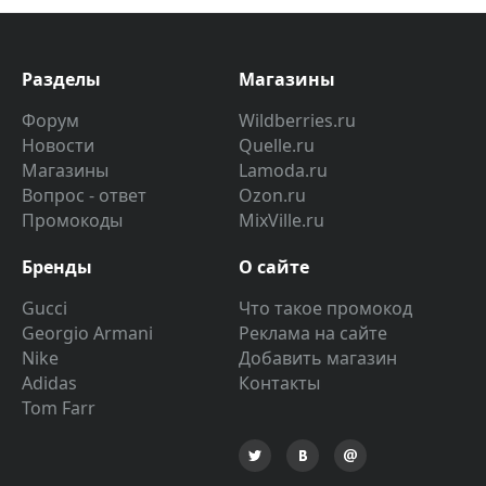
Разделы
Магазины
Форум
Wildberries.ru
Новости
Quelle.ru
Магазины
Lamoda.ru
Вопрос - ответ
Ozon.ru
Промокоды
MixVille.ru
Бренды
О сайте
Gucci
Что такое промокод
Georgio Armani
Реклама на сайте
Nike
Добавить магазин
Adidas
Контакты
Tom Farr