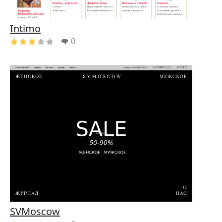
Intimo
0
SVMoscow