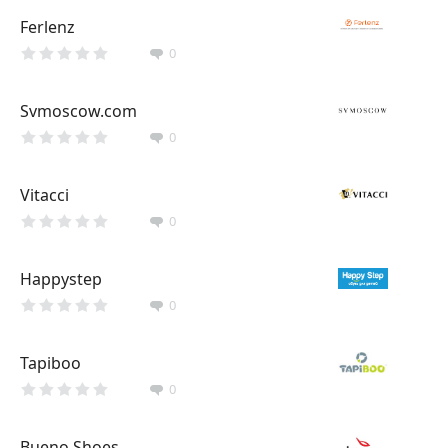
Ferlenz
0
Svmoscow.com
0
Vitacci
0
Happystep
0
Tapiboo
0
Bueno Shoes