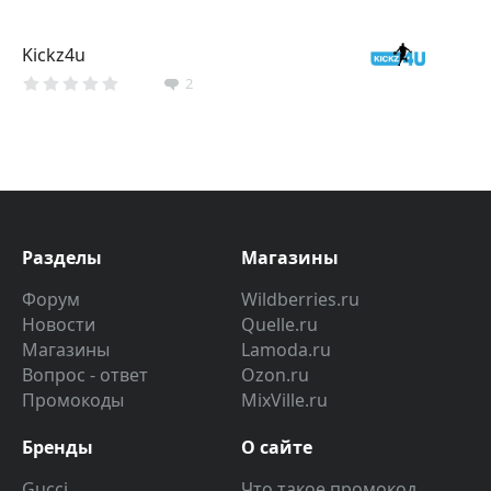
Kickz4u
2
Разделы
Магазины
Форум
Wildberries.ru
Новости
Quelle.ru
Магазины
Lamoda.ru
Вопрос - ответ
Ozon.ru
Промокоды
MixVille.ru
Бренды
О сайте
Gucci
Что такое промокод