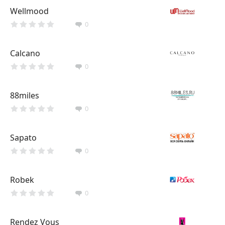
Wellmood
0
Сalcano
0
88miles
0
Sapato
0
Robek
0
Rendez Vous