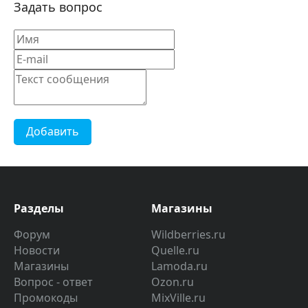
Задать вопрос
Добавить
Разделы
Магазины
Форум
Wildberries.ru
Новости
Quelle.ru
Магазины
Lamoda.ru
Вопрос - ответ
Ozon.ru
Промокоды
MixVille.ru