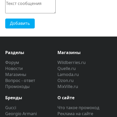
Добавить
Разделы
Магазины
Форум
Wildberries.ru
Новости
Quelle.ru
Магазины
Lamoda.ru
Вопрос - ответ
Ozon.ru
Промокоды
MixVille.ru
Бренды
О сайте
Gucci
Что такое промокод
Georgio Armani
Реклама на сайте