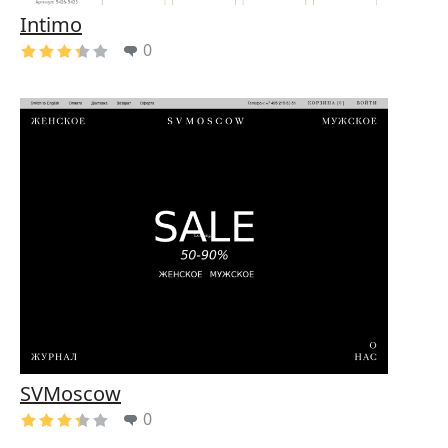
Intimo
0
SVMoscow
0