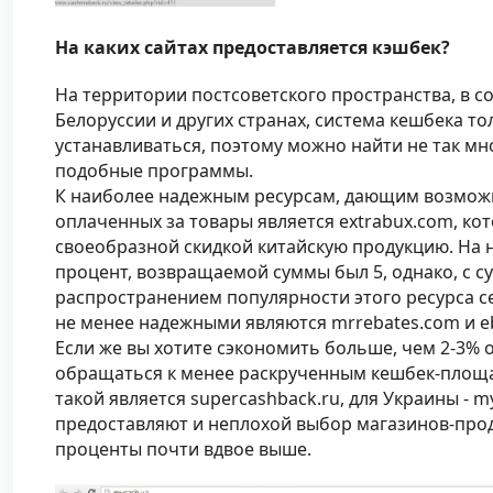
На каких сайтах предоставляется кэшбек?
На территории постсоветского пространства, в с
Белоруссии и других странах, система кешбека т
устанавливаться, поэтому можно найти не так м
подобные программы.
К наиболее надежным ресурсам, дающим возможно
оплаченных за товары является extrabux.com, ко
своеобразной скидкой китайскую продукцию. На 
процент, возвращаемой суммы был 5, однако, с 
распространением популярности этого ресурса се
не менее надежными являются mrrebates.com и e
Если же вы хотите сэкономить больше, чем 2-3% 
обращаться к менее раскрученным кешбек-площа
такой является supercashback.ru, для Украины - m
предоставляют и неплохой выбор магазинов-про
проценты почти вдвое выше.