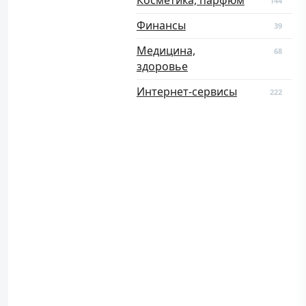
Косметика, парфюм
144
Финансы
39
Медицина,
68
здоровье
Интернет-сервисы
222