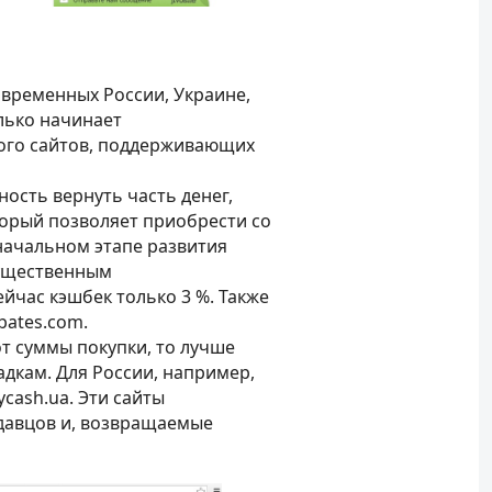
овременных России, Украине,
олько начинает
ного сайтов, поддерживающих
сть вернуть часть денег,
торый позволяет приобрести со
начальном этапе развития
существенным
йчас кэшбек только 3 %. Также
bates.com.
от суммы покупки, то лучше
дкам. Для России, например,
ycash.uа. Эти сайты
давцов и, возвращаемые