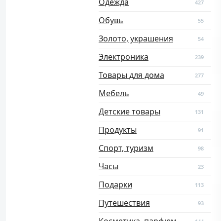
Одежда
427
Обувь
55
Золото, украшения
54
Электроника
239
Товары для дома
277
Мебель
49
Детские товары
131
Продукты
91
Спорт, туризм
98
Часы
23
Подарки
113
Путешествия
93