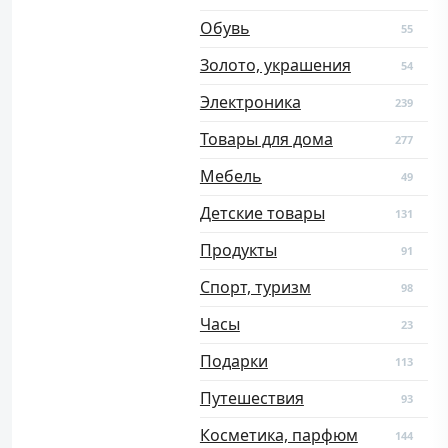
Обувь
55
Золото, украшения
54
Электроника
239
Товары для дома
277
Мебель
49
Детские товары
131
Продукты
91
Спорт, туризм
98
Часы
23
Подарки
113
Путешествия
93
Косметика, парфюм
144