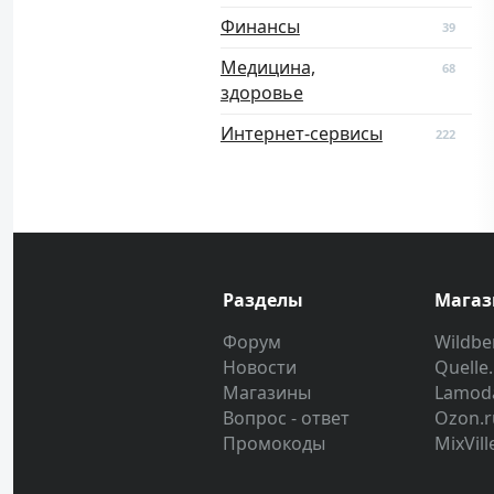
Финансы
39
Медицина,
68
здоровье
Интернет-сервисы
222
Разделы
Мага
Форум
Wildber
Новости
Quelle
Магазины
Lamod
Вопрос - ответ
Ozon.r
Промокоды
MixVill