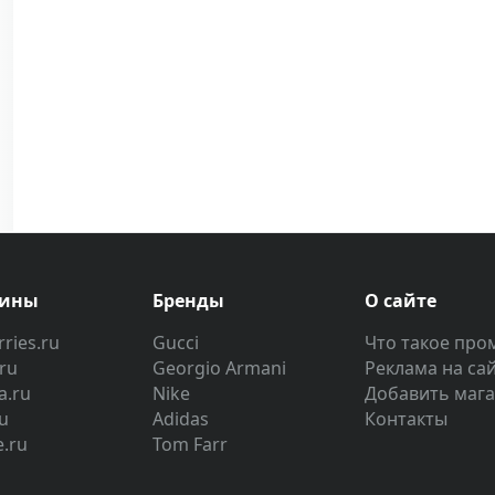
зины
Бренды
О сайте
ries.ru
Gucci
Что такое про
.ru
Georgio Armani
Реклама на са
a.ru
Nike
Добавить маг
u
Adidas
Контакты
e.ru
Tom Farr