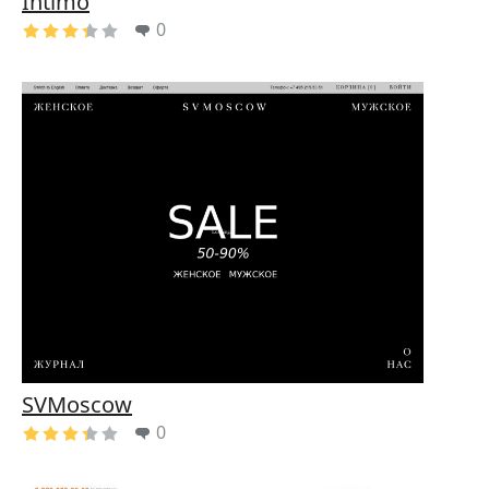
Intimo
0
SVMoscow
0