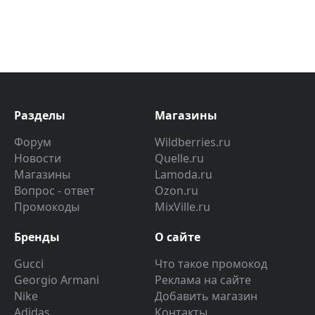
Разделы
Магазины
Форум
Wildberries.ru
Новости
Quelle.ru
Магазины
Lamoda.ru
Вопрос - ответ
Ozon.ru
Промокоды
MixVille.ru
Бренды
О сайте
Gucci
Что такое промокод
Georgio Armani
Реклама на сайте
Nike
Добавить магазин
Adidas
Контакты