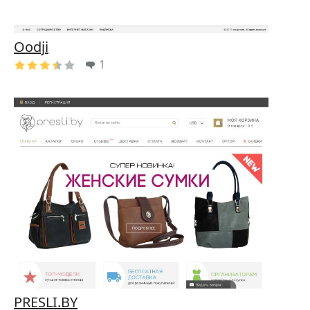
Oodji
1
PRESLI.BY