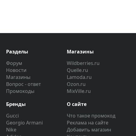
Разделы
Магазины
Форум
Wildberries.ru
Новости
Quelle.ru
Магазины
Lamoda.ru
Вопрос - ответ
Ozon.ru
Промокоды
MixVille.ru
Бренды
О сайте
Gucci
Что такое промокод
Georgio Armani
Реклама на сайте
Nike
Добавить магазин