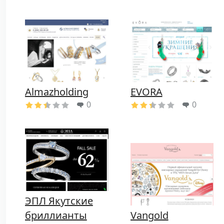
Almazholding
EVORA
0
0
ЭПЛ Якутские
бриллианты
Vangold