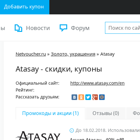
Добавить купон
ны
Новости
Форум
Netvoucher.ru
»
Золото, украшения
»
Atasay
Atasay - скидки, купоны
Официальный сайт:
http://www.atasay.com/en
Рейтинг:
Рассказать друзьям:
Промокоды и акции (1)
Отзывы (0)
Фо
До 18.02.2018. Использовали