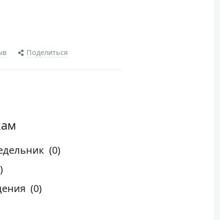
ыв
Поделиться
кам
едельник
(0)
)
дения
(0)