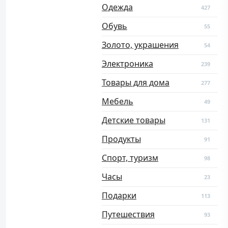
Одежда
427
Обувь
55
Золото, украшения
54
Электроника
239
Товары для дома
277
Мебель
49
Детские товары
131
Продукты
91
Спорт, туризм
98
Часы
23
Подарки
113
Путешествия
93