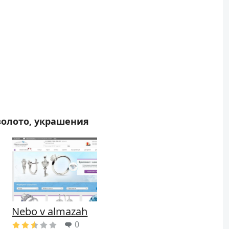
золото, украшения
Nebo v almazah
0