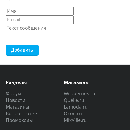
Добавить
Разделы
Магазины
Форум
Wildberries.ru
Новости
Quelle.ru
Магазины
Lamoda.ru
Вопрос - ответ
Ozon.ru
Промокоды
MixVille.ru