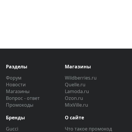
Разделы
Магазины
Форум
Wildberries.ru
Новости
Quelle.ru
Магазины
Lamoda.ru
Вопрос - ответ
Ozon.ru
Промокоды
MixVille.ru
Бренды
О сайте
Gucci
Что такое промокод