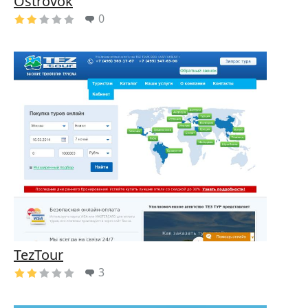
Ostrovok
0
TezTour
3