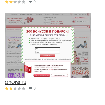
0
OnOna.ru
0