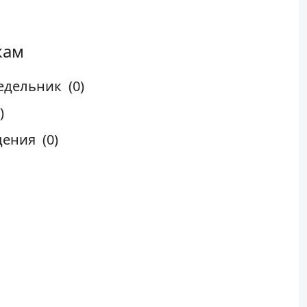
кам
едельник
(0)
)
дения
(0)