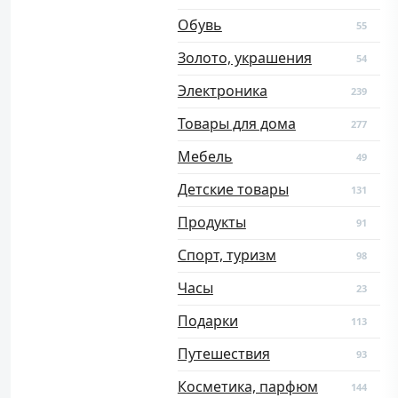
Обувь
55
Золото, украшения
54
Электроника
239
Товары для дома
277
Мебель
49
Детские товары
131
Продукты
91
Спорт, туризм
98
Часы
23
Подарки
113
Путешествия
93
Косметика, парфюм
144