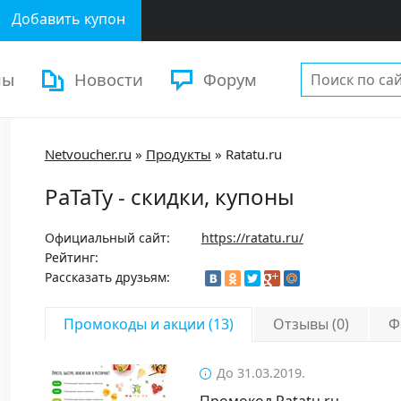
Добавить купон
ны
Новости
Форум
Netvoucher.ru
»
Продукты
»
Ratatu.ru
РаТаТу - скидки, купоны
Официальный сайт:
https://ratatu.ru/
Рейтинг:
Рассказать друзьям:
Промокоды и акции (13)
Отзывы (0)
Ф
До 31.03.2019.