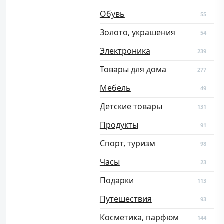
Обувь
55
Золото, украшения
54
Электроника
239
Товары для дома
277
Мебель
49
Детские товары
131
Продукты
91
Спорт, туризм
98
Часы
23
Подарки
113
Путешествия
93
Косметика, парфюм
144