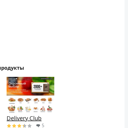
продукты
Delivery Club
5