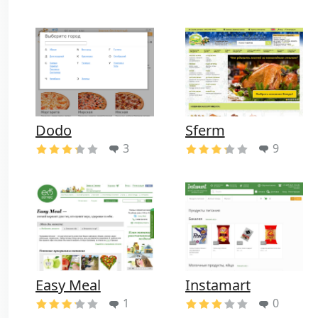
Dodo
Sferm
3
9
Easy Meal
Instamart
1
0