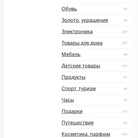
Обувь
55
Золото, украшения
54
Электроника
239
Товары для дома
277
Мебель
49
Детские товары
131
Продукты
91
Спорт, туризм
98
Часы
23
Подарки
113
Путешествия
93
Косметика, парфюм
144