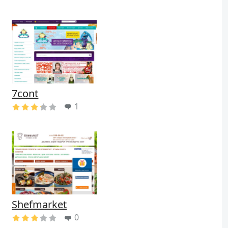
7cont
1
Shefmarket
0