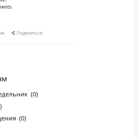
FF!
ments
ыв
Поделиться
ам
едельник
(0)
)
дения
(0)