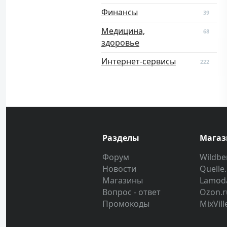
Финансы
39
Медицина,
68
здоровье
Интернет-сервисы
222
Разделы
Мага
Форум
Wildber
Новости
Quelle
Магазины
Lamod
Вопрос - ответ
Ozon.r
Промокоды
MixVill