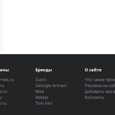
зины
Бренды
О сайте
ries.ru
Gucci
Что такое про
.ru
Georgio Armani
Реклама на са
a.ru
Nike
Добавить маг
u
Adidas
Контакты
e.ru
Tom Farr