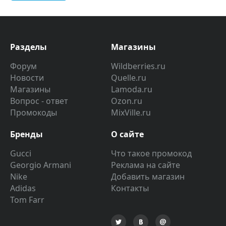
Разделы
Магазины
Форум
Wildberries.ru
Новости
Quelle.ru
Магазины
Lamoda.ru
Вопрос - ответ
Ozon.ru
Промокоды
MixVille.ru
Бренды
О сайте
Gucci
Что такое промокод
Georgio Armani
Реклама на сайте
Nike
Добавить магазин
Adidas
Контакты
Tom Farr