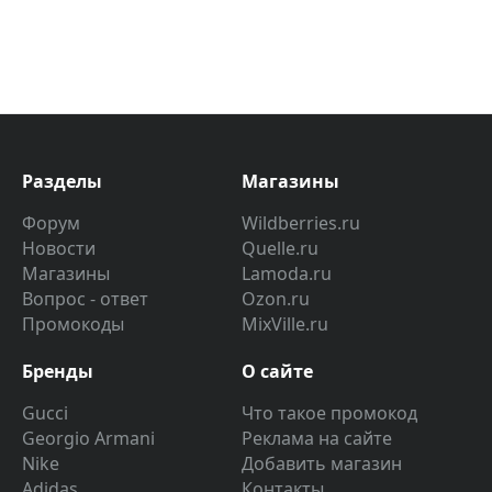
Разделы
Магазины
Форум
Wildberries.ru
Новости
Quelle.ru
Магазины
Lamoda.ru
Вопрос - ответ
Ozon.ru
Промокоды
MixVille.ru
Бренды
О сайте
Gucci
Что такое промокод
Georgio Armani
Реклама на сайте
Nike
Добавить магазин
Adidas
Контакты