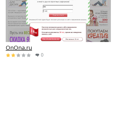
OnOna.ru
0