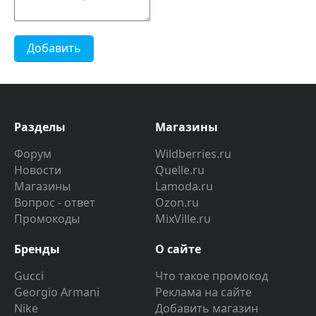
Добавить
Разделы
Магазины
Форум
Wildberries.ru
Новости
Quelle.ru
Магазины
Lamoda.ru
Вопрос - ответ
Ozon.ru
Промокоды
MixVille.ru
Бренды
О сайте
Gucci
Что такое промокод
Georgio Armani
Реклама на сайте
Nike
Добавить магазин