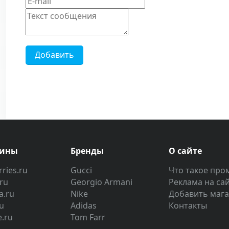
Добавить
зины
Бренды
О сайте
ries.ru
Gucci
Что такое про
.ru
Georgio Armani
Реклама на са
a.ru
Nike
Добавить маг
u
Adidas
Контакты
e.ru
Tom Farr