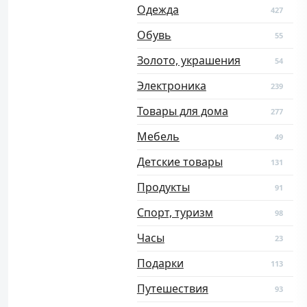
Одежда
427
Обувь
55
Золото, украшения
54
Электроника
239
Товары для дома
277
Мебель
49
Детские товары
131
Продукты
91
Спорт, туризм
98
Часы
23
Подарки
113
Путешествия
93