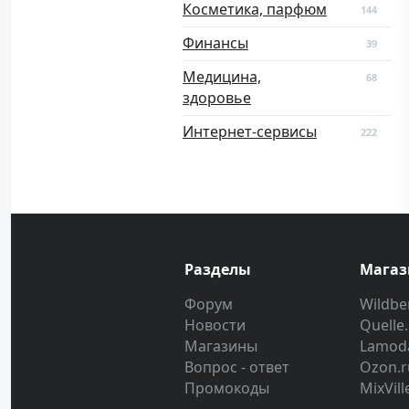
Косметика, парфюм
144
Финансы
39
Медицина,
68
здоровье
Интернет-сервисы
222
Разделы
Мага
Форум
Wildber
Новости
Quelle
Магазины
Lamod
Вопрос - ответ
Ozon.r
Промокоды
MixVill