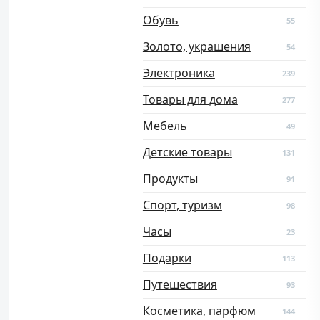
Обувь
55
Золото, украшения
54
Электроника
239
Товары для дома
277
Мебель
49
Детские товары
131
Продукты
91
Спорт, туризм
98
Часы
23
Подарки
113
Путешествия
93
Косметика, парфюм
144