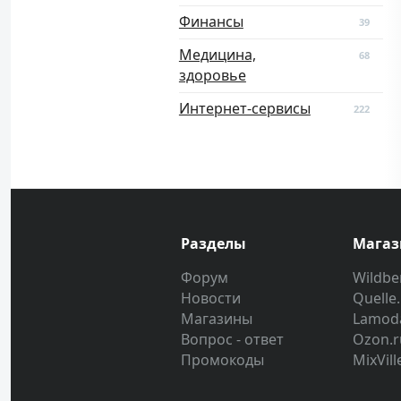
Финансы
39
Медицина,
68
здоровье
Интернет-сервисы
222
Разделы
Мага
Форум
Wildber
Новости
Quelle
Магазины
Lamod
Вопрос - ответ
Ozon.r
Промокоды
MixVill