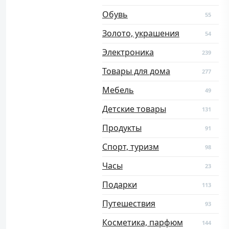
Обувь
55
Золото, украшения
54
Электроника
239
Товары для дома
277
Мебель
49
Детские товары
131
Продукты
91
Спорт, туризм
98
Часы
23
Подарки
113
Путешествия
93
Косметика, парфюм
144