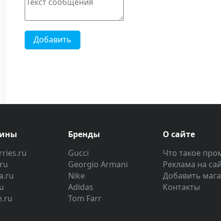
Добавить
зины
Бренды
О сайте
ries.ru
Gucci
Что такое про
.ru
Georgio Armani
Реклама на са
a.ru
Nike
Добавить маг
u
Adidas
Контакты
e.ru
Tom Farr