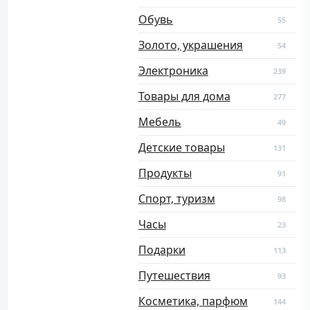
Обувь
55
Золото, украшения
54
Электроника
239
Товары для дома
277
Мебель
49
Детские товары
131
Продукты
91
Спорт, туризм
98
Часы
23
Подарки
113
Путешествия
93
Косметика, парфюм
144