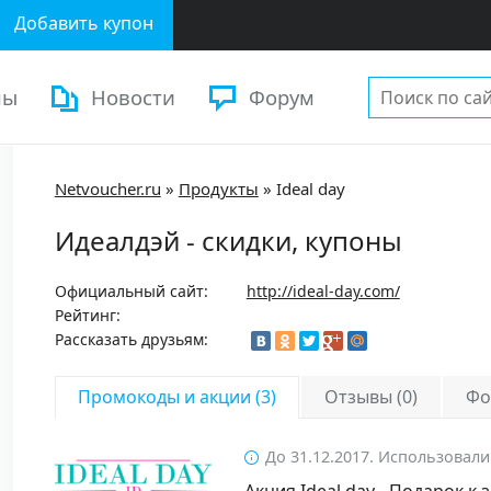
Добавить купон
ны
Новости
Форум
Netvoucher.ru
»
Продукты
»
Ideal day
Идеалдэй - скидки, купоны
Официальный сайт:
http://ideal-day.com/
Рейтинг:
Рассказать друзьям:
Промокоды и акции (3)
Отзывы (0)
Фо
До 31.12.2017. Использовали