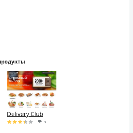
продукты
Delivery Club
5