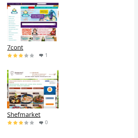
7cont
1
Shefmarket
0