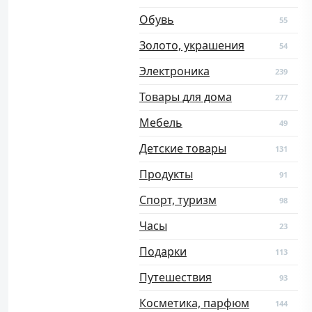
Обувь
55
Золото, украшения
54
Электроника
239
Товары для дома
277
Мебель
49
Детские товары
131
Продукты
91
Спорт, туризм
98
Часы
23
Подарки
113
Путешествия
93
Косметика, парфюм
144