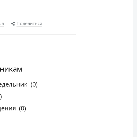
ыв
Поделиться
дникам
едельник
(0)
)
дения
(0)