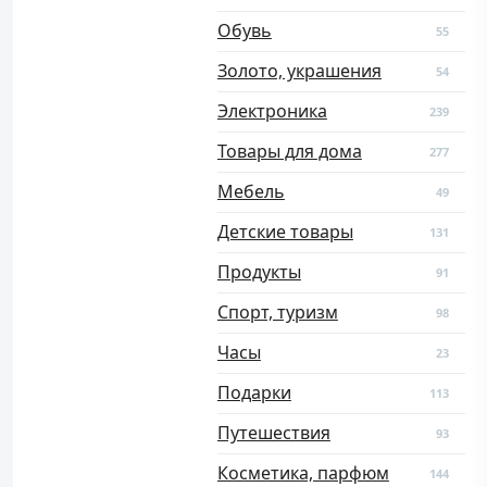
Обувь
55
Золото, украшения
54
Электроника
239
Товары для дома
277
Мебель
49
Детские товары
131
Продукты
91
Спорт, туризм
98
Часы
23
Подарки
113
Путешествия
93
Косметика, парфюм
144