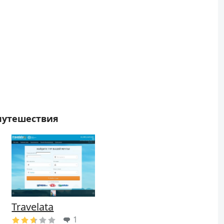
 путешествия
Travelata
1