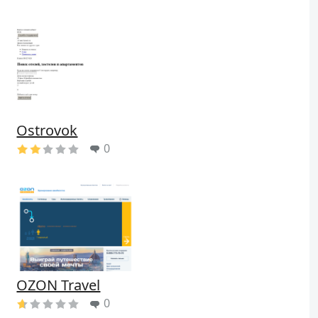
Ostrovok
0
OZON Travel
0