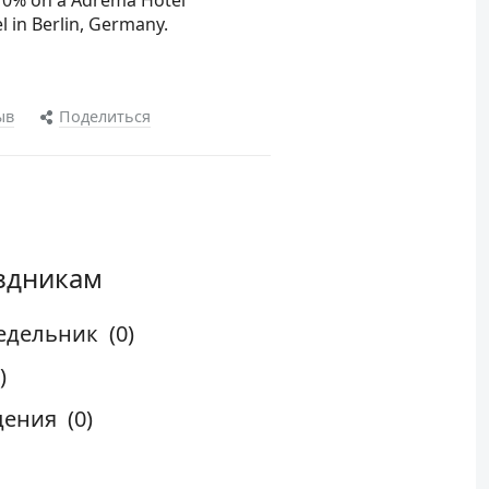
 70% on a Adrema Hotel
 in Berlin, Germany.
ыв
Поделиться
аздникам
едельник
(0)
)
дения
(0)