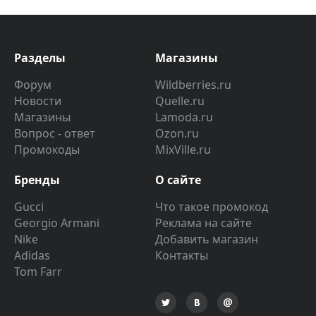
Разделы
Магазины
Форум
Wildberries.ru
Новости
Quelle.ru
Магазины
Lamoda.ru
Вопрос - ответ
Ozon.ru
Промокоды
MixVille.ru
Бренды
О сайте
Gucci
Что такое промокод
Georgio Armani
Реклама на сайте
Nike
Добавить магазин
Adidas
Контакты
Tom Farr