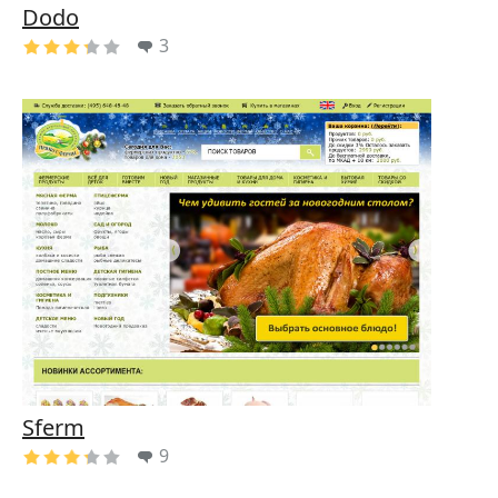
Dodo
3
Sferm
9