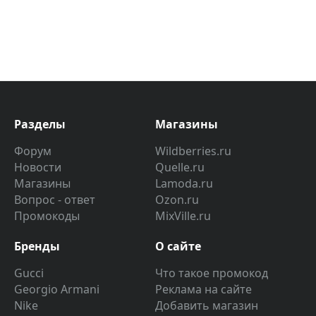
Разделы
Магазины
Форум
Wildberries.ru
Новости
Quelle.ru
Магазины
Lamoda.ru
Вопрос - ответ
Ozon.ru
Промокоды
MixVille.ru
Бренды
О сайте
Gucci
Что такое промокод
Georgio Armani
Реклама на сайте
Nike
Добавить магазин