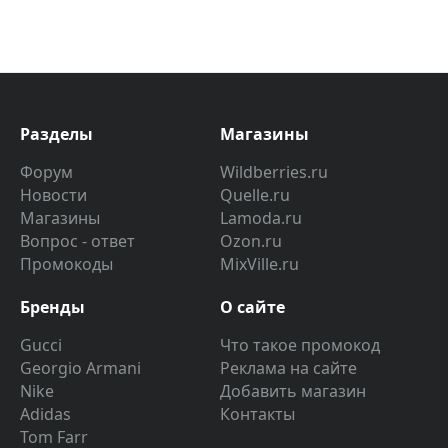
Разделы
Магазины
Форум
Wildberries.ru
Новости
Quelle.ru
Магазины
Lamoda.ru
Вопрос - ответ
Ozon.ru
Промокоды
MixVille.ru
Бренды
О сайте
Gucci
Что такое промокод
Georgio Armani
Реклама на сайте
Nike
Добавить магазин
Adidas
Контакты
Tom Farr