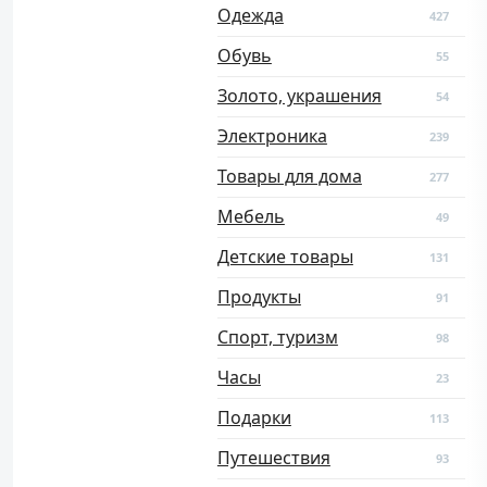
Одежда
427
Обувь
55
Золото, украшения
54
Электроника
239
Товары для дома
277
Мебель
49
Детские товары
131
Продукты
91
Спорт, туризм
98
Часы
23
Подарки
113
Путешествия
93