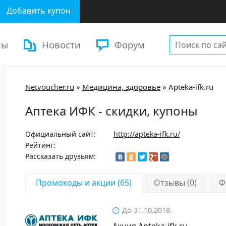
Добавить купон
ны
Новости
Форум
Netvoucher.ru
»
Медицина, здоровье
»
Apteka-ifk.ru
Аптека ИФК - скидки, купоны
Официальный сайт:
http://apteka-ifk.ru/
Рейтинг:
Рассказать друзьям:
Промокоды и акции (65)
Отзывы (0)
Ф
До 31.10.2019.