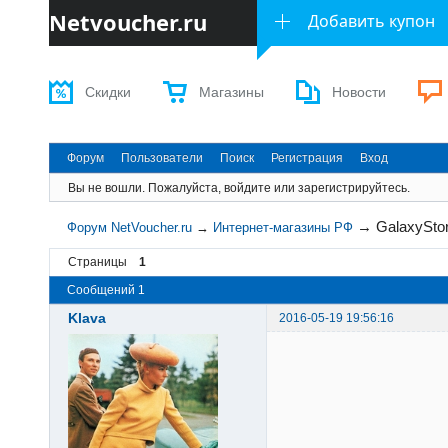
Netvoucher.ru
Добавить купон
Скидки
Магазины
Новости
Форум
Пользователи
Поиск
Регистрация
Вход
Вы не вошли.
Пожалуйста, войдите или зарегистрируйтесь.
→
GalaxySto
Форум NetVoucher.ru
→
Интернет-магазины РФ
Страницы
1
Сообщений 1
Klava
2016-05-19 19:56:16