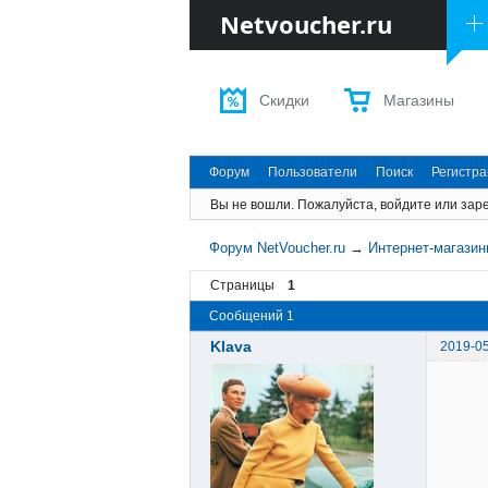
Netvoucher.ru
Скидки
Магазины
Форум
Пользователи
Поиск
Регистр
Вы не вошли.
Пожалуйста, войдите или заре
Форум NetVoucher.ru
→
Интернет-магази
Страницы
1
Сообщений 1
Klava
2019-05