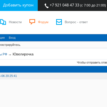
Добавить купон
+7 921 048 47 33
(с 7:00 до 21:00)
Новости
Форум
Вопрос - ответ
ация
Вход
гистрируйтесь.
→
Ювелирочка
ны РФ
Чтобы отправить отв
-06 20:25:41