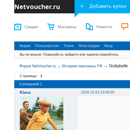
Netvoucher.ru
Добавить купон
Скидки
Магазины
Новости
Форум
Пользователи
Поиск
Регистрация
Вход
Вы не вошли.
Пожалуйста, войдите или зарегистрируйтесь.
→
Nottabelle
Форум NetVoucher.ru
→
Интернет-магазины РФ
Страницы
1
Сообщений 1
Klava
2018-12-03 13:59:20