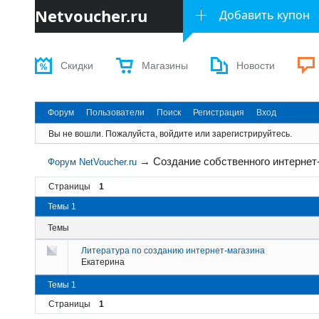
Netvoucher.ru
Добавить купон
Скидки
Магазины
Новости
Форум
Пользователи
Поиск
Регистрация
Вход
Вы не вошли.
Пожалуйста, войдите или зарегистрируйтесь.
→
Создание собственного интернет
Форум NetVoucher.ru
Страницы
1
Темы 1
Темы
Литература по созданию интернет-магазина
Екатерина
Темы 1
Страницы
1