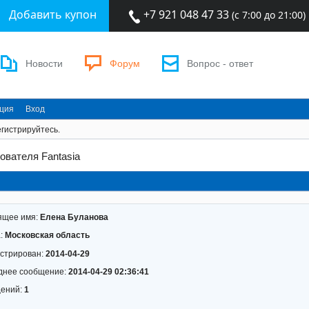
Добавить купон
+7 921 048 47 33
(с 7:00 до 21:00)
Новости
Форум
Вопрос - ответ
ация
Вход
гистрируйтесь.
ователя Fantasia
ящее имя:
Елена Буланова
а:
Московская область
истрирован:
2014-04-29
днее сообщение:
2014-04-29 02:36:41
ений:
1