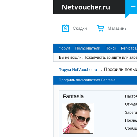
Netvoucher.ru
Скидки
Магазины
Форум
Пользователи
Поиск
Регистр
Вы не вошли.
Пожалуйста, войдите или заре
→
Профиль польз
Форум NetVoucher.ru
Профиль пользователя Fantasia
Fantasia
Насто
Откуд
Зарег
После
Сообщ