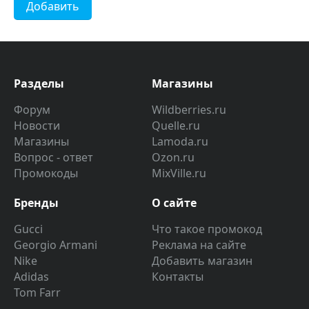
Добавить
Разделы
Магазины
Форум
Wildberries.ru
Новости
Quelle.ru
Магазины
Lamoda.ru
Вопрос - ответ
Ozon.ru
Промокоды
MixVille.ru
Бренды
О сайте
Gucci
Что такое промокод
Georgio Armani
Реклама на сайте
Nike
Добавить магазин
Adidas
Контакты
Tom Farr