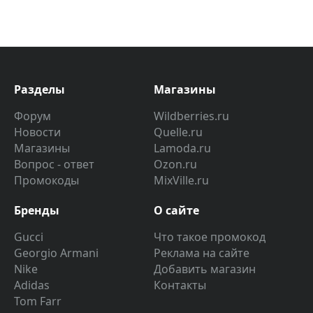
Разделы
Магазины
Форум
Wildberries.ru
Новости
Quelle.ru
Магазины
Lamoda.ru
Вопрос - ответ
Ozon.ru
Промокоды
MixVille.ru
Бренды
О сайте
Gucci
Что такое промокод
Georgio Armani
Реклама на сайте
Nike
Добавить магазин
Adidas
Контакты
Tom Farr