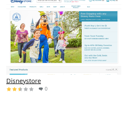
Disneystore
0