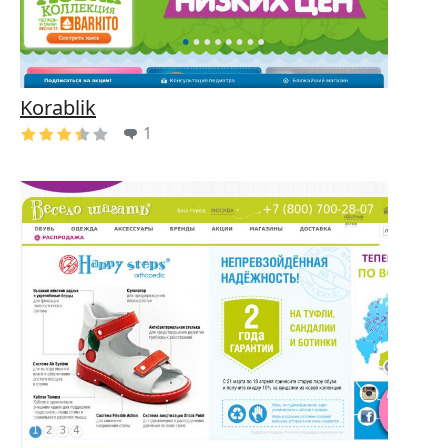
Korablik
1