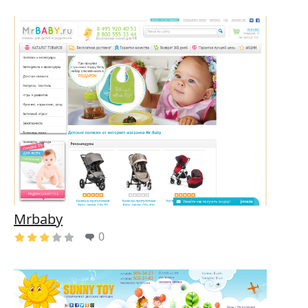
Mrbaby
0