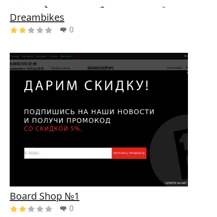
Dreambikes
0
Board Shop №1
0