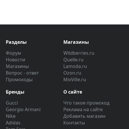
Разделы
Магазины
Форум
Wildberries.ru
Новости
Quelle.ru
Магазины
Lamoda.ru
Вопрос - ответ
Ozon.ru
Промокоды
MixVille.ru
Бренды
О сайте
Gucci
Что такое промокод
Georgio Armani
Реклама на сайте
Nike
Добавить магазин
Adidas
Контакты