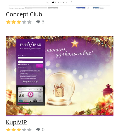
Concept Club
3
KupiVIP
0