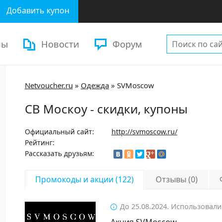
Добавить купон
ны
Новости
Форум
Netvoucher.ru
»
Одежда
»
SVMoscow
СВ Москоу - скидки, купоны
Официальный сайт:
http://svmoscow.ru/
Рейтинг:
Рассказать друзьям:
Промокоды и акции (122)
Отзывы (0)
До 25.08.2024. Использовали