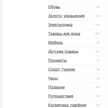
Обувь
55
Золото, украшения
54
Электроника
239
Товары для дома
277
Мебель
49
Детские товары
131
Продукты
91
Спорт, туризм
98
Часы
23
Подарки
113
Путешествия
93
Косметика, парфюм
144