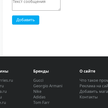
Добавить
зины
Бренды
О сайте
ries.ru
Gucci
Что такое про
.ru
Georgio Armani
Реклама на са
a.ru
Nike
Добавить маг
u
Adidas
Контакты
e.ru
Tom Farr