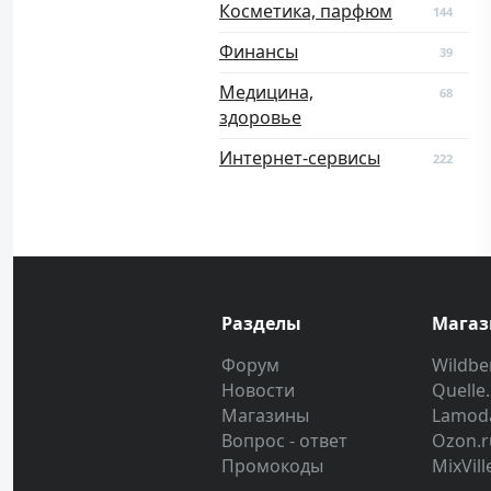
Косметика, парфюм
144
Финансы
39
Медицина,
68
здоровье
Интернет-сервисы
222
Разделы
Мага
Форум
Wildber
Новости
Quelle
Магазины
Lamod
Вопрос - ответ
Ozon.r
Промокоды
MixVill