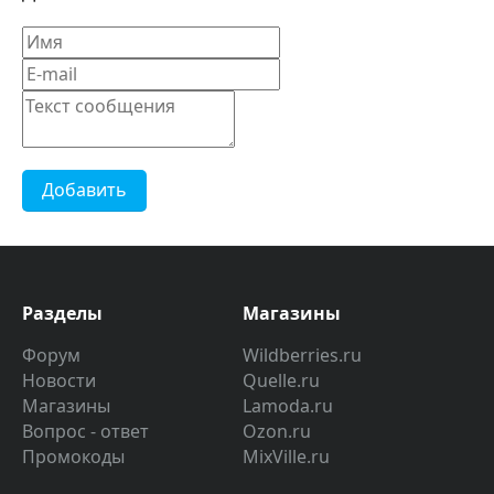
Добавить
Разделы
Магазины
Форум
Wildberries.ru
Новости
Quelle.ru
Магазины
Lamoda.ru
Вопрос - ответ
Ozon.ru
Промокоды
MixVille.ru