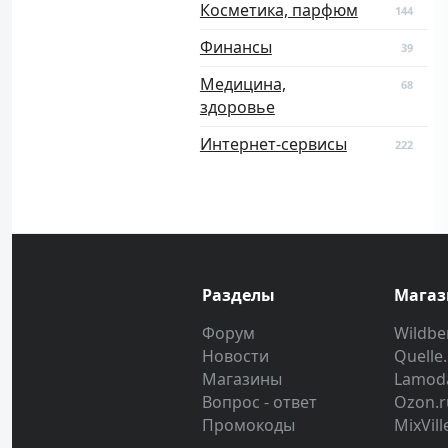
Косметика, парфюм
144
Финансы
39
Медицина,
68
здоровье
Интернет-сервисы
222
Разделы
Мага
Форум
Wildber
Новости
Quelle
Магазины
Lamod
Вопрос - ответ
Ozon.r
Промокоды
MixVill