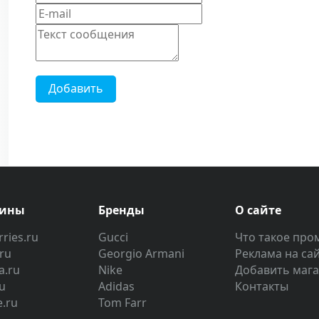
Добавить
зины
Бренды
О сайте
ries.ru
Gucci
Что такое про
.ru
Georgio Armani
Реклама на са
a.ru
Nike
Добавить маг
u
Adidas
Контакты
e.ru
Tom Farr