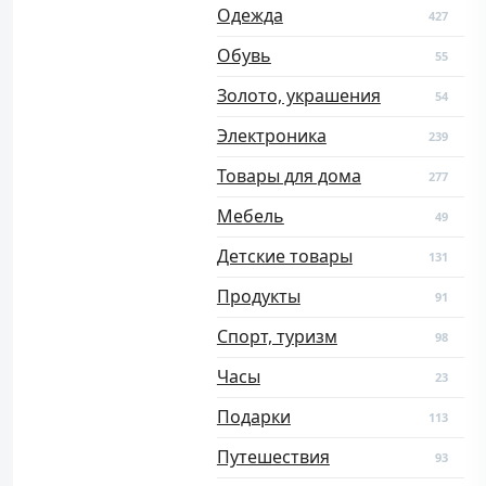
Одежда
427
Обувь
55
Золото, украшения
54
Электроника
239
Товары для дома
277
Мебель
49
Детские товары
131
Продукты
91
Спорт, туризм
98
Часы
23
Подарки
113
Путешествия
93