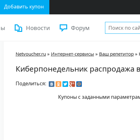
Добавить купон
ны
Новости
Форум
Netvoucher.ru
»
Интернет-сервисы
»
Ваш репетитор
»
Киберпонедельник распродажа 
Поделиться:
Купоны с заданными параметра