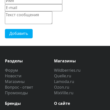
Добавить
Разделы
Магазины
Форум
Wildberries.ru
Новости
Quelle.ru
Магазины
Lamoda.ru
Вопрос - ответ
Ozon.ru
Промокоды
MixVille.ru
Бренды
О сайте