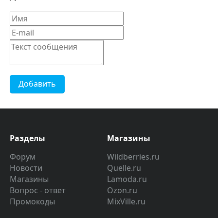
Добавить
Разделы
Магазины
Форум
Wildberries.ru
Новости
Quelle.ru
Магазины
Lamoda.ru
Вопрос - ответ
Ozon.ru
Промокоды
MixVille.ru