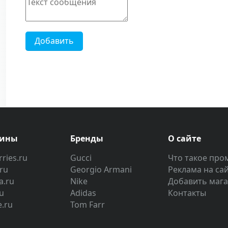
Добавить
зины
Бренды
О сайте
ries.ru
Gucci
Что такое про
.ru
Georgio Armani
Реклама на са
a.ru
Nike
Добавить маг
u
Adidas
Контакты
e.ru
Tom Farr