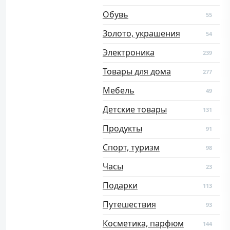
Обувь
55
Золото, украшения
54
Электроника
239
Товары для дома
277
Мебель
49
Детские товары
131
Продукты
91
Спорт, туризм
98
Часы
23
Подарки
113
Путешествия
93
Косметика, парфюм
144