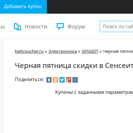
Добавить купон
ны
Новости
Форум
Netvoucher.ru
»
Электроника
»
SENSEIT
»
Черная пятни
Черная пятница скидки в Сенсеи
Поделиться:
Купоны с заданными параметра