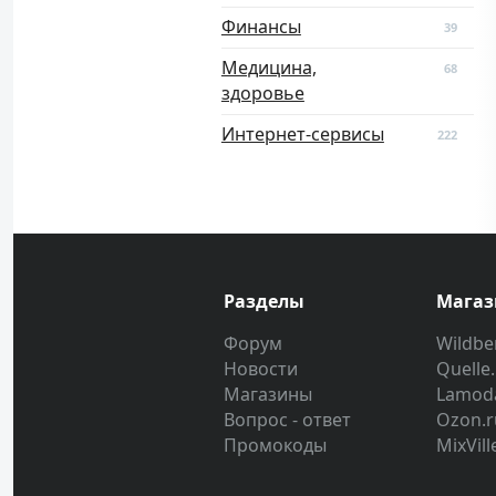
Финансы
39
Медицина,
68
здоровье
Интернет-сервисы
222
Разделы
Мага
Форум
Wildber
Новости
Quelle
Магазины
Lamod
Вопрос - ответ
Ozon.r
Промокоды
MixVill