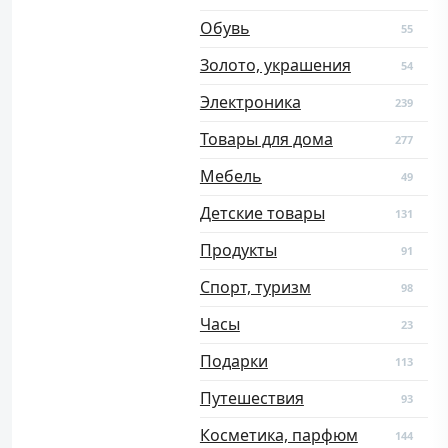
Обувь
55
Золото, украшения
54
Электроника
239
Товары для дома
277
Мебель
49
Детские товары
131
Продукты
91
Спорт, туризм
98
Часы
23
Подарки
113
Путешествия
93
Косметика, парфюм
144