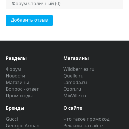
Форум Столичный (0)
Добавить отзыв
Разделы
Магазины
Форум
Wildberries.ru
Новости
Quelle.ru
Магазины
Lamoda.ru
Вопрос - ответ
Ozon.ru
Промокоды
MixVille.ru
Бренды
О сайте
Gucci
Что такое промокод
Georgio Armani
Реклама на сайте